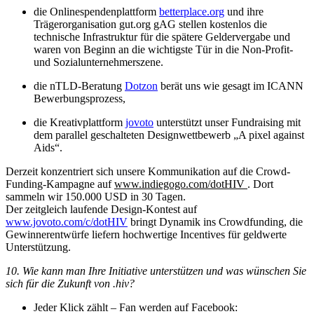
die Onlinespendenplattform
betterplace.org
und ihre
Trägerorganisation gut.org gAG stellen kostenlos die
technische Infrastruktur für die spätere Geldervergabe und
waren von Beginn an die wichtigste Tür in die Non-Profit-
und Sozialunternehmerszene.
die nTLD-Beratung
Dotzon
berät uns wie gesagt im ICANN
Bewerbungsprozess,
die Kreativplattform
jovoto
unterstützt unser Fundraising mit
dem parallel geschalteten Designwettbewerb „A pixel against
Aids“.
Derzeit konzentriert sich unsere Kommunikation auf die Crowd-
Funding-Kampagne auf
www.indiegogo.com/dotHIV
. Dort
sammeln wir 150.000 USD in 30 Tagen.
Der zeitgleich laufende Design-Kontest auf
www.jovoto.com/c/dotHIV
bringt Dynamik ins Crowdfunding, die
Gewinnerentwürfe liefern hochwertige Incentives für geldwerte
Unterstützung.
10. Wie kann man Ihre Initiative unterstützen und was wünschen Sie
sich für die Zukunft von .hiv?
Jeder Klick zählt – Fan werden auf Facebook: