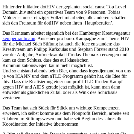
Hinter der Initiative dotHIV der geplanten social cause Top Level
Domain .hiv steht ein operatives Team von 9 Personen. Tobias
Mölder ist unser einziger Vollzeitmitarbeiter, alle anderen schaffen
sich den Freiraum für dotHIV neben ihren ‚Hauptberufen’.
Das Kernteam arbeitet eigentlich bei der Hamburger Kreativagentur
kempertrautmann
. Aus einer pro bono-Kampagne zum Thema HIV
für die Michael Stich Stiftung ist auch die Idee entstanden: das
Kreativteam um Philipp Kafkoulas und Stephan Förster stand 2010
vor der Aufgabe, Aufmerksamkeit für das Thema zu erzeugen und
kam zu dem Schluss, dass das auf klassischen
Kommunikationswegen kaum mehr möglich ist.
Und so entstand abends beim Bier, ohne dass irgendjemand von uns
je von ICANN und dem nTLD-Programm gehört hat, die Idee für
.hiv. Dass die Realisierung einer non profit TLD für den Kampf
gegen HIV und AIDS gerade jetzt möglich ist, kann man dann
entweder als glücklichen Zufall oder als Wink des Schicksals
verstehen.
Das Team hat sich Stück für Stück um wichtige Kompetenzen
erweitert, ich selbst komme aus dem Nonprofit-Bereich, arbeite seit
6 Jahren im Stiftungswesen und habe seit Beginn des Jahres die
Koordination der Initiative übernommen.