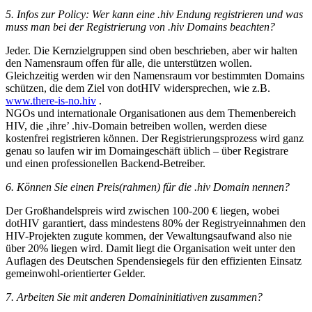
5. Infos zur Policy: Wer kann eine .hiv Endung registrieren und was
muss man bei der Registrierung von .hiv Domains beachten?
Jeder. Die Kernzielgruppen sind oben beschrieben, aber wir halten
den Namensraum offen für alle, die unterstützen wollen.
Gleichzeitig werden wir den Namensraum vor bestimmten Domains
schützen, die dem Ziel von dotHIV widersprechen, wie z.B.
www.there-is-no.hiv
.
NGOs und internationale Organisationen aus dem Themenbereich
HIV, die ‚ihre’ .hiv-Domain betreiben wollen, werden diese
kostenfrei registrieren können. Der Registrierungsprozess wird ganz
genau so laufen wir im Domaingeschäft üblich – über Registrare
und einen professionellen Backend-Betreiber.
6. Können Sie einen Preis(rahmen) für die .hiv Domain nennen?
Der Großhandelspreis wird zwischen 100-200 € liegen, wobei
dotHIV garantiert, dass mindestens 80% der Registryeinnahmen den
HIV-Projekten zugute kommen, der Vewaltungsaufwand also nie
über 20% liegen wird. Damit liegt die Organisation weit unter den
Auflagen des Deutschen Spendensiegels für den effizienten Einsatz
gemeinwohl-orientierter Gelder.
7. Arbeiten Sie mit anderen Domaininitiativen zusammen?