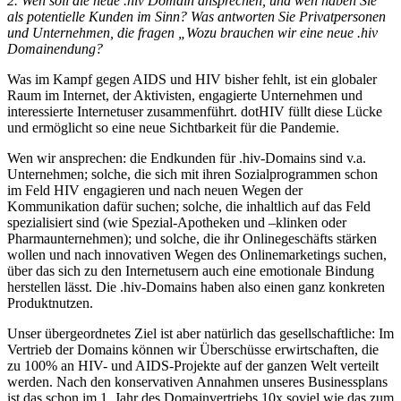
2. Wen soll die neue .hiv Domain ansprechen, und wen haben Sie
als potentielle Kunden im Sinn? Was antworten Sie Privatpersonen
und Unternehmen, die fragen „Wozu brauchen wir eine neue .hiv
Domainendung?
Was im Kampf gegen AIDS und HIV bisher fehlt, ist ein globaler
Raum im Internet, der Aktivisten, engagierte Unternehmen und
interessierte Internetuser zusammenführt. dotHIV füllt diese Lücke
und ermöglicht so eine neue Sichtbarkeit für die Pandemie.
Wen wir ansprechen: die Endkunden für .hiv-Domains sind v.a.
Unternehmen; solche, die sich mit ihren Sozialprogrammen schon
im Feld HIV engagieren und nach neuen Wegen der
Kommunikation dafür suchen; solche, die inhaltlich auf das Feld
spezialisiert sind (wie Spezial-Apotheken und –klinken oder
Pharmaunternehmen); und solche, die ihr Onlinegeschäfts stärken
wollen und nach innovativen Wegen des Onlinemarketings suchen,
über das sich zu den Internetusern auch eine emotionale Bindung
herstellen lässt. Die .hiv-Domains haben also einen ganz konkreten
Produktnutzen.
Unser übergeordnetes Ziel ist aber natürlich das gesellschaftliche: Im
Vertrieb der Domains können wir Überschüsse erwirtschaften, die
zu 100% an HIV- und AIDS-Projekte auf der ganzen Welt verteilt
werden. Nach den konservativen Annahmen unseres Businessplans
ist das schon im 1. Jahr des Domainvertriebs 10x soviel wie das zum