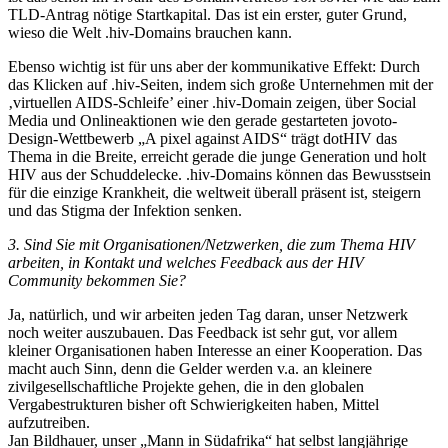
TLD-Antrag nötige Startkapital. Das ist ein erster, guter Grund,
wieso die Welt .hiv-Domains brauchen kann.
Ebenso wichtig ist für uns aber der kommunikative Effekt: Durch
das Klicken auf .hiv-Seiten, indem sich große Unternehmen mit der
‚virtuellen AIDS-Schleife’ einer .hiv-Domain zeigen, über Social
Media und Onlineaktionen wie den gerade gestarteten jovoto-
Design-Wettbewerb „A pixel against AIDS“ trägt dotHIV das
Thema in die Breite, erreicht gerade die junge Generation und holt
HIV aus der Schuddelecke. .hiv-Domains können das Bewusstsein
für die einzige Krankheit, die weltweit überall präsent ist, steigern
und das Stigma der Infektion senken.
3. Sind Sie mit Organisationen/Netzwerken, die zum Thema HIV
arbeiten, in Kontakt und welches Feedback aus der HIV
Community bekommen Sie?
Ja, natürlich, und wir arbeiten jeden Tag daran, unser Netzwerk
noch weiter auszubauen. Das Feedback ist sehr gut, vor allem
kleiner Organisationen haben Interesse an einer Kooperation. Das
macht auch Sinn, denn die Gelder werden v.a. an kleinere
zivilgesellschaftliche Projekte gehen, die in den globalen
Vergabestrukturen bisher oft Schwierigkeiten haben, Mittel
aufzutreiben.
Jan Bildhauer, unser „Mann in Südafrika“ hat selbst langjährige