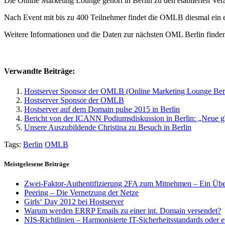
Die Online Marketing Lounge gehört in Berlin zu den etablierten Ver
Nach Event mit bis zu 400 Teilnehmer findet die OMLB diesmal ein e
Weitere Informationen und die Daten zur nächsten OML Berlin finde
Verwandte Beiträge:
Hostserver Sponsor der OMLB (Online Marketing Lounge Berl
Hostserver Sponsor der OMLB
Hostserver auf dem Domain pulse 2015 in Berlin
Bericht von der ICANN Podiumsdiskussion in Berlin: „Neue
Unsere Auszubildende Christina zu Besuch in Berlin
Tags:
Berlin
OMLB
Meistgelesene Beiträge
Zwei-Faktor-Authentifizierung 2FA zum Mitnehmen – Ein Übe
Peering – Die Vernetzung der Netze
Girls‘ Day 2012 bei Hostserver
Warum werden ERRP Emails zu einer int. Domain versendet?
NIS-Richtlinien – Harmonisierte IT-Sicherheitsstandards oder 