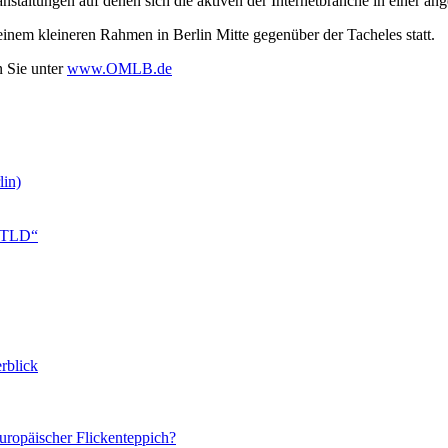
anstaltungen auf denen sich die aktiven der Internetbranche in einer 
inem kleineren Rahmen in Berlin Mitte gegenüber der Tacheles statt.
n Sie unter
www.OMLB.de
in)
 gTLD“
rblick
europäischer Flickenteppich?