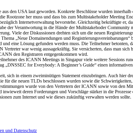
 aus den USA laut geworden. Konkrete Beschlüsse wurden innerhalb des
die Rootzone her muss und dass bis zum Multistakeholder Meeting Ende
züglich Internetverwaltung bevorstehe. Gleichzeitig bekräftigte er,
abe der Verantwortung in die Hände der Multistakehoder Community m
erung. Viele der Diskussionen drehten sich um die neuen Registrierun
zum Thema „Neue Domainendungen und Registrierungsvereinbarungen“ be
sind und eine Lösung gefunden werden muss. Die Teilnehmer betonten,
Vertreter war wenig aussagekräftig. Sie versicherten, dass man sich
ie ICANN den Registraren entgegenkommen wird.
eilnehmer des ICANN Meetings in Singapur viele weitere Sessions r
trag „DNSSEC for Everybody: A Beginner’s Guide“ einen informativen
it, sich in einem zweiminütigen Statement einzubringen. Auch hier 
e für die neuen TLDs beschlossen wurden sowie die Schwierigkeiten, 
f Bestimmungen wurde von den Vertretern der ICANN sowie von den Mit
inwieweit deren Forderungen und Vorschläge stärker in die Prozesse 
onen zum Internet und wie dieses zukünftig verwalten werden sollte.
n und Datenschutz