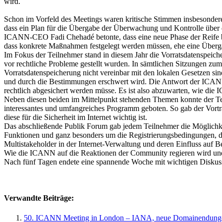
wird.
Schon im Vorfeld des Meetings waren kritische Stimmen insbesondere
dass ein Plan für die Übergabe der Überwachung und Kontrolle über 
ICANN-CEO Fadi Chehadé betonte, dass eine neue Phase der Reife be
dass konkrete Maßnahmen festgelegt werden müssen, ehe eine Überg
Im Fokus der Teilnehmer stand in diesem Jahr die Vorratsdatenspeich
vor rechtliche Probleme gestellt wurden. In sämtlichen Sitzungen 
Vorratsdatenspeicherung nicht vereinbar mit den lokalen Gesetzen 
und durch die Bestimmungen erschwert wird. Die Antwort der ICANN 
rechtlich abgesichert werden müsse. Es ist also abzuwarten, wie d
Neben diesen beiden im Mittelpunkt stehenden Themen konnte der T
interessantes und umfangreiches Programm geboten. So gab der Vor
diese für die Sicherheit im Internet wichtig ist.
Das abschließende Publik Forum gab jedem Teilnehmer die Möglichke
Funktionen und ganz besonders um die Registrierungsbedingungen, di
Multistakeholder in der Internet-Verwaltung und deren Einfluss au
Wie die ICANN auf die Reaktionen der Community regieren wird und 
Nach fünf Tagen endete eine spannende Woche mit wichtigen Diskussi
Verwandte Beiträge:
50. ICANN Meeting in London – IANA, neue Domainendunge