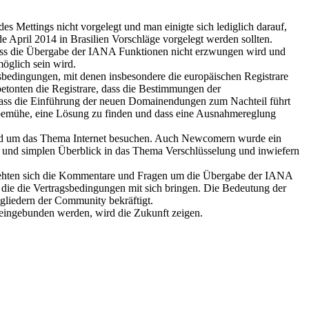
 Mettings nicht vorgelegt und man einigte sich lediglich darauf,
 April 2014 in Brasilien Vorschläge vorgelegt werden sollten.
 dass die Übergabe der IANA Funktionen nicht erzwungen wird und
öglich sein wird.
gsbedingungen, mit denen insbesondere die europäischen Registrare
tonten die Registrare, dass die Bestimmungen der
 dass die Einführung der neuen Domainendungen zum Nachteil führt
 bemühe, eine Lösung zu finden und dass eine Ausnahmereglung
und um das Thema Internet besuchen. Auch Newcomern wurde ein
 und simplen Überblick in das Thema Verschlüsselung und inwiefern
drehten sich die Kommentare und Fragen um die Übergabe der IANA
die die Vertragsbedingungen mit sich bringen. Die Bedeutung der
gliedern der Community bekräftigt.
eingebunden werden, wird die Zukunft zeigen.