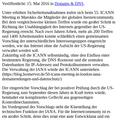
Veröffentlicht: 15. Mai 2016 in
Domains & DNS
.
Unter erhöhen Sicherheitsmaßnahmen trafen sich beim 55. ICANN
Meeting in Marokko die Mitglieder der globalen Inernetcommunity.
Bei dem vergleichsweise kleinen Treffen wurde ein großer Schritt in
Richtung der Unabhängigkeit des Internets gegenüber der US-
Regierung erreicht. Nach zwei Jahren Arbeit, mehr als 200 Treffen
und 1400 Arbeitsstunden konnte schließlich einen gemeinsamen
Vorschlag der unterschiedlichen Interessengruppen eingereicht
werden, wie das Internet ohne die Aufsicht der US-Regierung
verwaltet werden soll.
Zukünftig soll die ICANN selbstständig, ohne den Einfluss einer
bestimmten Regierung, die DNS Rootzone und die zentralen
Datenbanken für IP-Adressen und Protokollnummern verwalten.
Die Verwaltung der IANA würde der ICANN unterstehen.
(https://blog.hostserver.de/50-icann-meeting-in-london-iana-
domainendungen-und-datenschutz/)
Der eingereichte Vorschlag der bei positiver Prüfung durch die US-
Regierung zum September diesen Jahres in Kraft treten würde,
beinhaltet ein kompliziertes Geflecht aus gegenseitigen
Kontrollmechanismen.
Im Vordergrund des Vorschlags steht die Klarstellung der
technischen Funktion der IANA. Für die Internetcommunty ist es
ein großer Schritt, denn dies zeigt eine gute Entwicklung und ein