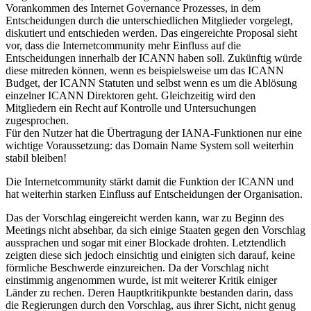
Vorankommen des Internet Governance Prozesses, in dem
Entscheidungen durch die unterschiedlichen Mitglieder vorgelegt,
diskutiert und entschieden werden. Das eingereichte Proposal sieht
vor, dass die Internetcommunity mehr Einfluss auf die
Entscheidungen innerhalb der ICANN haben soll. Zukünftig würde
diese mitreden können, wenn es beispielsweise um das ICANN
Budget, der ICANN Statuten und selbst wenn es um die Ablösung
einzelner ICANN Direktoren geht. Gleichzeitig wird den
Mitgliedern ein Recht auf Kontrolle und Untersuchungen
zugesprochen.
Für den Nutzer hat die Übertragung der IANA-Funktionen nur eine
wichtige Voraussetzung: das Domain Name System soll weiterhin
stabil bleiben!
Die Internetcommunity stärkt damit die Funktion der ICANN und
hat weiterhin starken Einfluss auf Entscheidungen der Organisation.
Das der Vorschlag eingereicht werden kann, war zu Beginn des
Meetings nicht absehbar, da sich einige Staaten gegen den Vorschlag
aussprachen und sogar mit einer Blockade drohten. Letztendlich
zeigten diese sich jedoch einsichtig und einigten sich darauf, keine
förmliche Beschwerde einzureichen. Da der Vorschlag nicht
einstimmig angenommen wurde, ist mit weiterer Kritik einiger
Länder zu rechen. Deren Hauptkritikpunkte bestanden darin, dass
die Regierungen durch den Vorschlag, aus ihrer Sicht, nicht genug