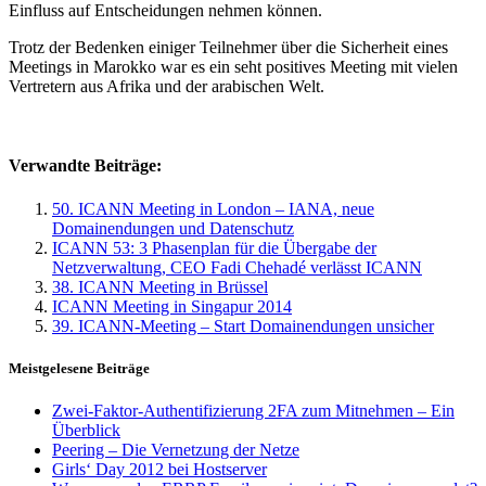
Einfluss auf Entscheidungen nehmen können.
Trotz der Bedenken einiger Teilnehmer über die Sicherheit eines
Meetings in Marokko war es ein seht positives Meeting mit vielen
Vertretern aus Afrika und der arabischen Welt.
Verwandte Beiträge:
50. ICANN Meeting in London – IANA, neue
Domainendungen und Datenschutz
ICANN 53: 3 Phasenplan für die Übergabe der
Netzverwaltung, CEO Fadi Chehadé verlässt ICANN
38. ICANN Meeting in Brüssel
ICANN Meeting in Singapur 2014
39. ICANN-Meeting – Start Domainendungen unsicher
Meistgelesene Beiträge
Zwei-Faktor-Authentifizierung 2FA zum Mitnehmen – Ein
Überblick
Peering – Die Vernetzung der Netze
Girls‘ Day 2012 bei Hostserver