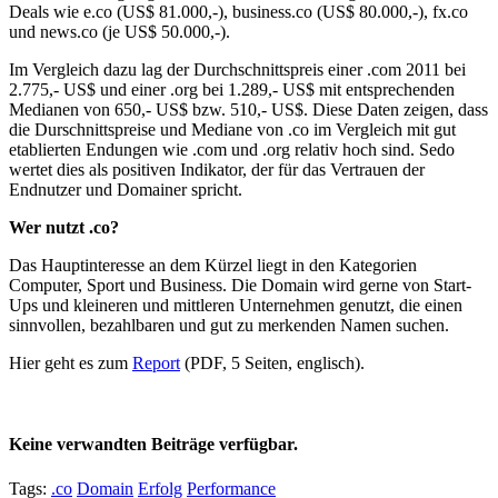
Deals wie e.co (US$ 81.000,-), business.co (US$ 80.000,-), fx.co
und news.co (je US$ 50.000,-).
Im Vergleich dazu lag der Durchschnittspreis einer .com 2011 bei
2.775,- US$ und einer .org bei 1.289,- US$ mit entsprechenden
Medianen von 650,- US$ bzw. 510,- US$. Diese Daten zeigen, dass
die Durschnittspreise und Mediane von .co im Vergleich mit gut
etablierten Endungen wie .com und .org relativ hoch sind. Sedo
wertet dies als positiven Indikator, der für das Vertrauen der
Endnutzer und Domainer spricht.
Wer nutzt .co?
Das Hauptinteresse an dem Kürzel liegt in den Kategorien
Computer, Sport und Business. Die Domain wird gerne von Start-
Ups und kleineren und mittleren Unternehmen genutzt, die einen
sinnvollen, bezahlbaren und gut zu merkenden Namen suchen.
Hier geht es zum
Report
(PDF, 5 Seiten, englisch).
Keine verwandten Beiträge verfügbar.
Tags:
.co
Domain
Erfolg
Performance